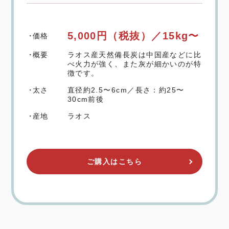
5,000円
（税抜）／15kg
〜
価格
概要
ラオス産天然備長炭は中国産などに比
べ火力が強く、また灰が細かいのが特
徴です。
太さ
直径約2.5〜6cm／長さ：約25〜
30cm前後
産地
ラオス
ご購入はこちら