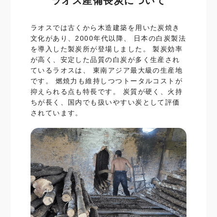
ラオス産備長炭について
ラオスでは古くから木造建築を用いた炭焼き
文化があり、2000年代以降、 日本の白炭製法
を導入した製炭所が登場しました。 製炭効率
が高く、安定した品質の白炭が多く生産され
ているラオスは、 東南アジア最大級の生産地
です。 燃焼力も維持しつつトータルコストが
抑えられる点も特長です。 炭質が硬く、火持
ちが長く、国内でも扱いやすい炭として評価
されています。