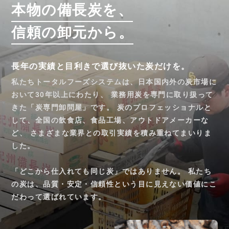
本物の備長炭を、
信頼の卸元から。
長年の実績と目利きで選び抜いた炭だけを。
私たちトータルフーズシステムは、日本国内外の炭市場に
おいて30年以上にわたり、 業務用炭を専門に取り扱って
きた「炭専門卸問屋」です。 炭のプロフェッショナルと
して、全国の飲食店、食品工場、アウトドアメーカーな
ど、 さまざまな業界との取引実績を積み重ねてまいりま
した。
「どこから仕入れても同じ炭」ではありません。 私たち
の炭は、品質・安定・信頼性という目に見えない価値にこ
だわって選ばれています。