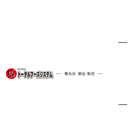
2020.8.25
オガ炭
バーベキュー
備長炭
HOME
/
オガ炭
/
【炭屋推薦】着火が難しい炭を着火
こんにちは、Dicekです。オガ炭や備長炭の
営業担当で、現在はバーベキュー場や飲食店
などで、営業を担当しています。
「炭になかなか着火できないので、炭に合う
おすすめの着火剤を教えて欲しい。」
という疑問をいただきました。なので、こう
いった疑問に答えていきます。
記事の内容は、