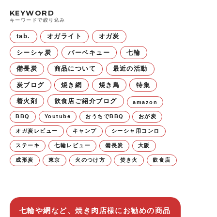
KEYWORD
キーワードで絞り込み
tab.
オガライト
オガ炭
シーシャ炭
バーベキュー
七輪
備長炭
商品について
最近の活動
炭ブログ
焼き網
焼き鳥
特集
着火剤
飲食店ご紹介ブログ
amazon
BBQ
Youtube
おうちでBBQ
おが炭
オガ炭レビュー
キャンプ
シーシャ用コンロ
ステーキ
七輪レビュー
備長炭
大阪
成形炭
東京
火のつけ方
焚き火
飲食店
七輪や網など、焼き肉店様にお勧めの商品