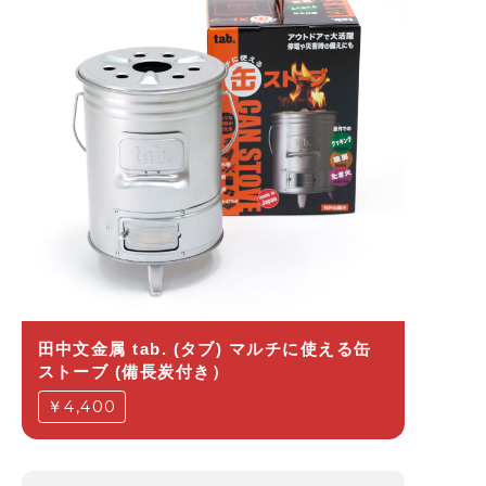
田中文金属 tab. (タブ) マルチに使える缶
ストーブ (備長炭付き）
￥4,400