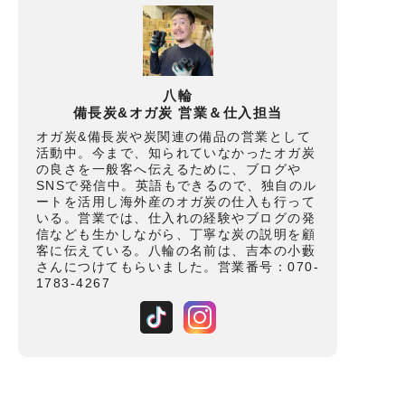
八輪
備長炭&オガ炭 営業＆仕入担当
オガ炭&備長炭や炭関連の備品の営業として
活動中。今まで、知られていなかったオガ炭
の良さを一般客へ伝えるために、ブログや
SNSで発信中。英語もできるので、独自のル
ートを活用し海外産のオガ炭の仕入も行って
いる。営業では、仕入れの経験やブログの発
信なども生かしながら、丁寧な炭の説明を顧
客に伝えている。八輪の名前は、吉本の小藪
さんにつけてもらいました。営業番号：070-
1783-4267