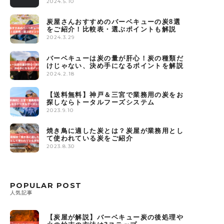
2024.5.10
炭屋さんおすすめのバーベキューの炭8選
をご紹介！比較表・選ぶポイントも解説
2024.3.29
バーベキューは炭の量が肝心！炭の種類だ
けじゃない、決め手になるポイントを解説
2024.2.18
【送料無料】神戸＆三宮で業務用の炭をお
探しならトータルフーズシステム
2023.9.10
焼き鳥に適した炭とは？炭屋が業務用とし
て使われている炭をご紹介
2023.8.30
POPULAR POST
人気記事
【炭屋が解説】バーベキュー炭の後処理や