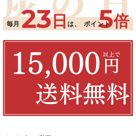
炭
の
日
23
5
日
倍
毎月
は、
ポイント