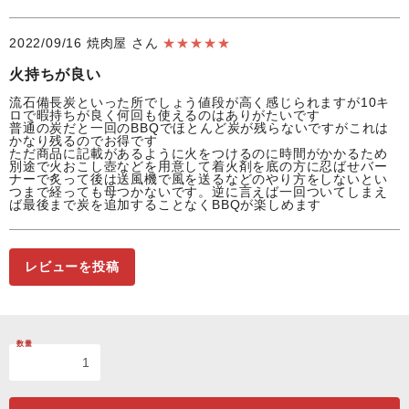
2022/09/16
焼肉屋 さん
★★★★★
火持ちが良い
流石備長炭といった所でしょう値段が高く感じられますが10キ
ロで暇持ちが良く何回も使えるのはありがたいです
普通の炭だと一回のBBQでほとんど炭が残らないですがこれは
かなり残るのでお得です
ただ商品に記載があるように火をつけるのに時間がかかるため
別途で火おこし壺などを用意して着火剤を底の方に忍ばせバー
ナーで炙って後は送風機で風を送るなどのやり方をしないとい
つまで経っても母つかないです。逆に言えば一回ついてしまえ
ば最後まで炭を追加することなくBBQが楽しめます
レビューを投稿
数量