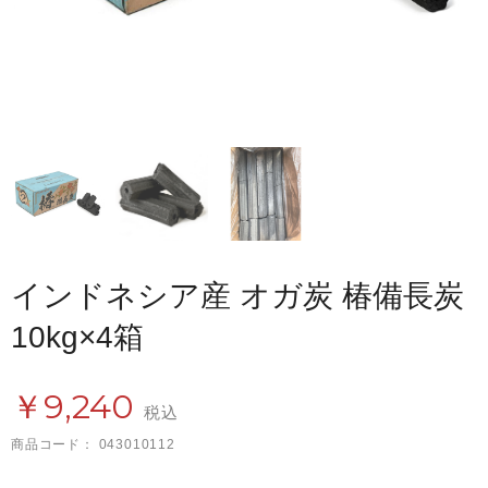
インドネシア産 オガ炭 椿備長炭
10kg×4箱
￥9,240
税込
商品コード：
043010112