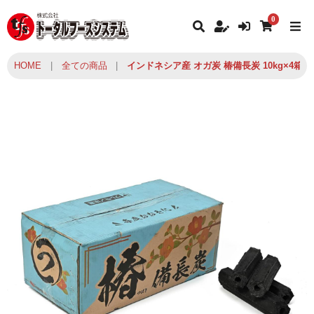
0
HOME
|
全ての商品
|
インドネシア産 オガ炭 椿備長炭 10kg×4箱