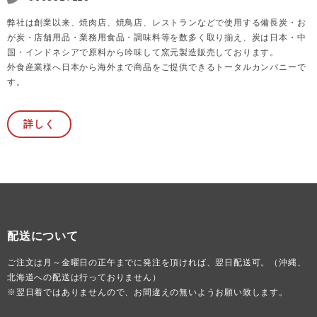
弊社は創業以来、焼肉店、焼鳥店、レストランなどで使用する備長炭・お
が炭・店舗用品・業務用食品・調味料等を数多く取り揃え、炭は日本・中
国・インドネシアで原料から吟味して窯元製造販売しております。
外食産業様へ日本から海外まで商品をご提供できるトータルカンパニーで
す。
詳しく
配送について
ご注文は月～金曜日の正午までに発注を頂ければ、翌日配送可。（沖縄、
北海道への配送は行っておりません）
※翌日着ではありませんので、お間違えの無いようお願い致します。