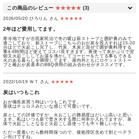
この商品のレビュー
★★★★★
(3)
2026/05/20
ひろりん さん
★★★★★
2年ほど愛用してます。
寒冷地ですが古民家民泊で冬の暖は薪ストーブと囲炉裏のみで
過ごしており、薪ストーブにこちらのおが炭を投入すれば15-20
分ほどで火起こし完了し、竹炭、木炭と混ぜて囲炉裏料理する
事4-8時間ほど使えてコスパ良すぎます。夜使って灰かぶりで翌
朝又火起こししてお湯を沸かしてコーヒーをたてる事もできる
火のある暮らしを満喫してます。屋内外ともにロケットストー
ブと椿おが炭基本のBBQ併用の組み合わせがオススメです。
2022/10/19
ＷＴ さん
★★★★★
炭はいつもこれ
おが備長炭買う時はいつもこれです。
形状はチュロスみたいな感じで可愛いです。
炭としての評価ですが、火おこしの難易度はだいぶ高いと思い
ます。私はいつも薪で焚き火する際に何本か入れてますが、単
体で火起こしとなると火起こし器使っても中々難しいかも。
ただ一度着いたら数時間保つので、後処理区含めて割とベテラ
ン向けですね。