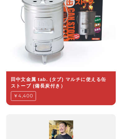
田中文金属 tab. (タブ) マルチに使える缶
ストーブ (備長炭付き）
￥4,400