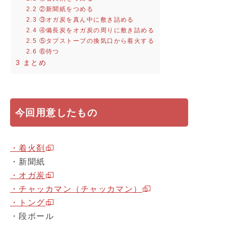
2.2
②新聞紙をつめる
2.3
③オガ炭を真ん中に敷き詰める
2.4
④備長炭をオガ炭の周りに敷き詰める
2.5
⑤タブストーブの換気口から着火する
2.6
⑥待つ
3
まとめ
今回用意したもの
・着火剤
・新聞紙
・オガ炭
・チャッカマン（チャッカマン）
・トング
・段ボール