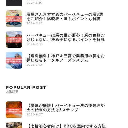
2024.5.10
炭屋さんおすすめのバーベキューの炭8選
をご紹介！比較表・選ぶポイントも解説
2024.3.29
バーベキューは炭の量が肝心！炭の種類だ
けじゃない、決め手になるポイントを解説
2024.2.18
【送料無料】神戸＆三宮で業務用の炭をお
探しならトータルフーズシステム
2023.9.10
POPULAR POST
人気記事
【炭屋が解説】バーベキュー炭の後処理や
火の始末の方法は3ステップ
2020.8.27
【七輪初心者向け】BBQを室内でする方法