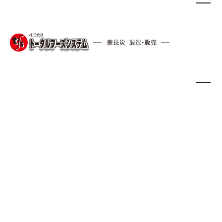
2020.7.22
tab.
バーベキュー
備長炭
最近の活動
HOME
/
最近の活動
/
Tab.（缶ストーブ）で女子で
DiceKです。Tab.（缶ストーブ）は火起こし
器になると聞いたので、こういったブログを
あげました。