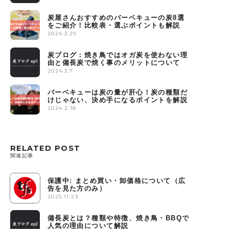
炭屋さんおすすめのバーベキューの炭8選
をご紹介！比較表・選ぶポイントも解説
2024.3.29
炭ブログ：焼き鳥ではオガ炭を使わない理
由と備長炭で焼く事のメリットについて
2024.3.7
バーベキューは炭の量が肝心！炭の種類だ
けじゃない、決め手になるポイントを解説
2024.2.18
RELATED POST
関連記事
保護中: まとめ買い・卸価格について（広
告を見た方のみ）
2025.11.23
備長炭とは？種類や特徴、焼き鳥・BBQで
人気の理由について解説