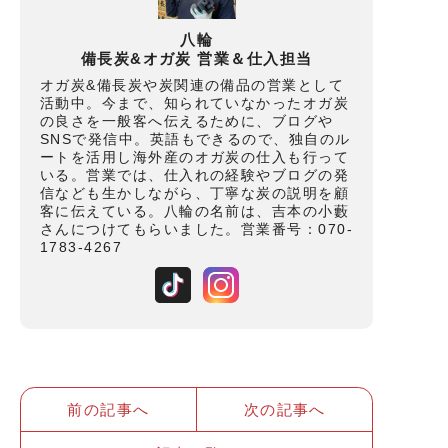
八輪
備長炭&オガ炭 営業＆仕入担当
オガ炭&備長炭や炭関連の備品の営業として
活動中。今まで、知られていなかったオガ炭
の良さを一般客へ伝えるために、ブログや
SNSで発信中。英語もできるので、独自のル
ートを活用し海外産のオガ炭の仕入も行って
いる。営業では、仕入れの経験やブログの発
信なども生かしながら、丁寧な炭の説明を顧
客に伝えている。八輪の名前は、吉本の小藪
さんにつけてもらいました。営業番号：070-
1783-4267
前の記事へ
次の記事へ