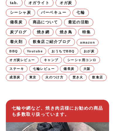
tab.
オガライト
オガ炭
シーシャ炭
バーベキュー
七輪
備長炭
商品について
最近の活動
炭ブログ
焼き網
焼き鳥
特集
着火剤
飲食店ご紹介ブログ
amazon
BBQ
Youtube
おうちでBBQ
おが炭
オガ炭レビュー
キャンプ
シーシャ用コンロ
ステーキ
七輪レビュー
備長炭
大阪
成形炭
東京
火のつけ方
焚き火
飲食店
七輪や網など、焼き肉店様にお勧めの商品
も多数取り扱っています。