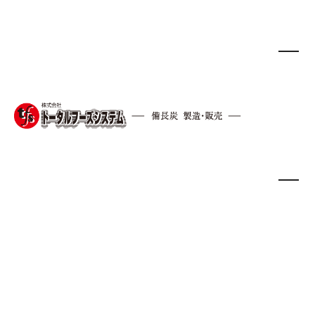
オガ炭
amazon
HOME
/
オガ炭
/
amazonで、オガ炭の販売を始め
こんにちは、amazonさんでオガ炭の販売を
始めました。
弊社のウェブサイトだと、業務用なのでなか
なか手が出せないという意見がございまし
た。
そこで、個人向けにAmazonさんの方で出品
する事にしました。
値段は、そこそこしますが、送料込みの値段
ですので、なかなかお手頃だと思います。