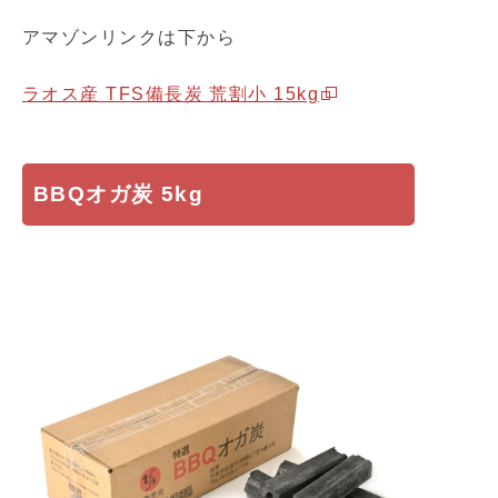
アマゾンリンクは下から
ラオス産 TFS備長炭 荒割小 15kg
BBQオガ炭 5kg