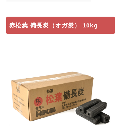
赤松葉 備長炭（オガ炭） 10kg