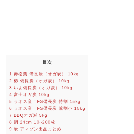
目次
1
赤松葉 備長炭（オガ炭） 10kg
2
椿 備長炭（オガ炭） 10kg
3
いよ備長炭（オガ炭） 10kg
4
富士オガ炭 10kg
5
ラオス産 TFS備長炭 特割 15kg
6
ラオス産 TFS備長炭 荒割小 15kg
7
BBQオガ炭 5kg
8
網 24cm 10~200枚
9
炭 アマゾン出品まとめ