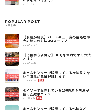
い炭を見つけよう》
2023.7.2
POPULAR POST
人気記事
【炭屋が解説】バーベキュー炭の後処理や
火の始末の方法は3ステップ
2020.8.27
【七輪初心者向け】BBQを室内でする方法
とは？
2020.7.29
ホームセンターで販売している炭は良くな
い？炭屋が徹底解説します！
2020.5.26
ダイソーで販売している100円炭を炭屋が
使った結果？？？
2020.7.6
ホームセンターで販売している七輪はど