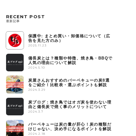
RECENT POST
最新記事
保護中: まとめ買い・卸価格について（広
告を見た方のみ）
2025.11.23
備長炭とは？種類や特徴、焼き鳥・BBQで
人気の理由について解説
2024.5.10
炭屋さんおすすめのバーベキューの炭8選
をご紹介！比較表・選ぶポイントも解説
2024.3.29
炭ブログ：焼き鳥ではオガ炭を使わない理
由と備長炭で焼く事のメリットについて
2024.3.7
バーベキューは炭の量が肝心！炭の種類だ
けじゃない、決め手になるポイントを解説
2024.2.18