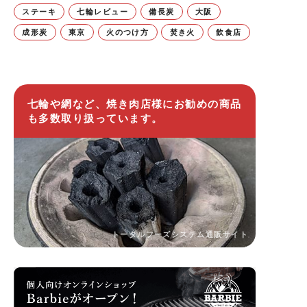
ステーキ
七輪レビュー
備長炭
大阪
成形炭
東京
火のつけ方
焚き火
飲食店
七輪や網など、焼き肉店様にお勧めの商品
も多数取り扱っています。
トータルフーズシステム通販サイト