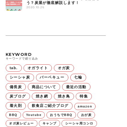
う？炭屋が徹底解説します！
2020.10.26
KEYWORD
キーワードで絞り込み
tab.
オガライト
オガ炭
シーシャ炭
バーベキュー
七輪
備長炭
商品について
最近の活動
炭ブログ
焼き網
焼き鳥
特集
着火剤
飲食店ご紹介ブログ
amazon
BBQ
Youtube
おうちでBBQ
おが炭
オガ炭レビュー
キャンプ
シーシャ用コンロ