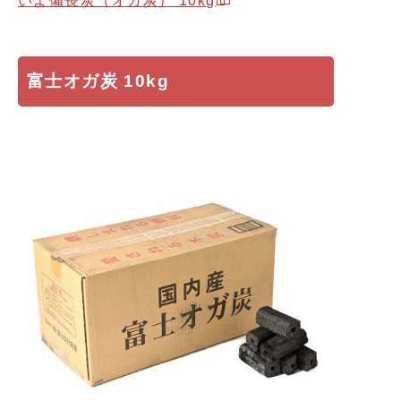
いよ備長炭（オガ炭） 10kg
富士オガ炭 10kg