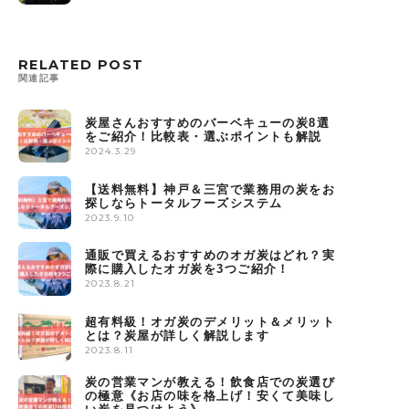
RELATED POST
関連記事
炭屋さんおすすめのバーベキューの炭8選
をご紹介！比較表・選ぶポイントも解説
2024.3.29
【送料無料】神戸＆三宮で業務用の炭をお
探しならトータルフーズシステム
2023.9.10
通販で買えるおすすめのオガ炭はどれ？実
際に購入したオガ炭を3つご紹介！
2023.8.21
超有料級！オガ炭のデメリット＆メリット
とは？炭屋が詳しく解説します
2023.8.11
炭の営業マンが教える！飲食店での炭選び
の極意《お店の味を格上げ！安くて美味し