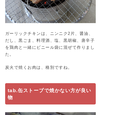
ガーリックチキンは、ニンニク2片、醤油、
だし、黒ごま、料理酒、塩、黒胡椒、唐辛子
を鶏肉と一緒にビニール袋に混ぜて作りまし
た。
炭火で焼くお肉は、格別ですね。
tab.缶ストーブで焼かない方が良い
物