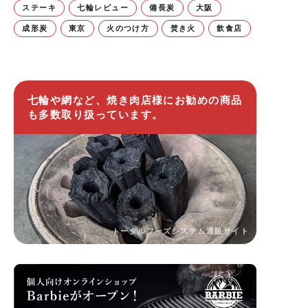
ステーキ
七輪レビュー
備長炭
大阪
成形炭
東京
火のつけ方
焚き火
飲食店
七輪や網など、焼き肉店様にお勧めの商品
も多数取り扱っています。
トータルフーズシステム通販サイト