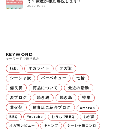
う？炭屋が徹底解説します！
2020.10.26
KEYWORD
キーワードで絞り込み
tab.
オガライト
オガ炭
シーシャ炭
バーベキュー
七輪
備長炭
商品について
最近の活動
炭ブログ
焼き網
焼き鳥
特集
着火剤
飲食店ご紹介ブログ
amazon
BBQ
Youtube
おうちでBBQ
おが炭
オガ炭レビュー
キャンプ
シーシャ用コンロ