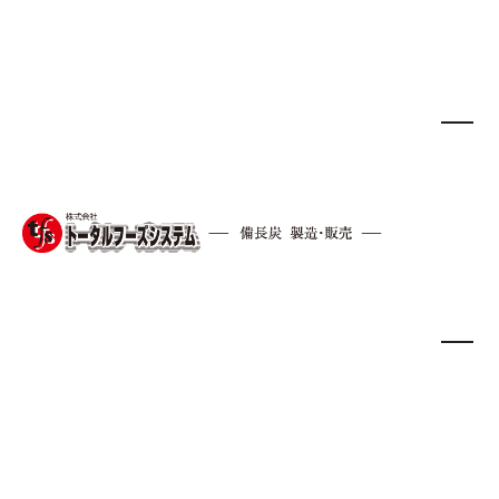
2020.8.3
tab.
HOME
/
tab.
/
【コロナ対策】Tab.缶ストーブを使
どうも、Dicekです。夏がやっときました
ね。
皆さんは、いかがをお過ごしでしょうか？
私は、
コロナであまり外食できないのもあ
り、よく外でバーベキューをしています。
今回は、弊社でも販売しているこのTab.缶ス
トーブでバーベキューをしてみました。
目次