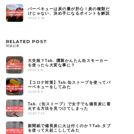
バーベキューは炭の量が肝心！炭の種類だ
けじゃない、決め手になるポイントを解説
2024.2.18
RELATED POST
関連記事
大失敗？Tab. 燻製かんたん缶スモーカー
を使ったら大変な事に？
2020.9.8
【コロナ対策】Tab.缶ストーブを使ってバ
ーベキューをしてみた
2020.8.3
Tab.（缶ストーブ）で女子でも備長炭に着
火する方法を見つけてしまった
2020.7.22
新聞紙で備長炭に火は付くのか？Tab.タブ
を使って火起こししてみた