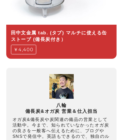
田中文金属 tab. (タブ) マルチに使える缶
ストーブ (備長炭付き）
￥4,400
八輪
備長炭&オガ炭 営業＆仕入担当
オガ炭&備長炭や炭関連の備品の営業として
活動中。今まで、知られていなかったオガ炭
の良さを一般客へ伝えるために、ブログや
SNSで発信中。英語もできるので、独自のル