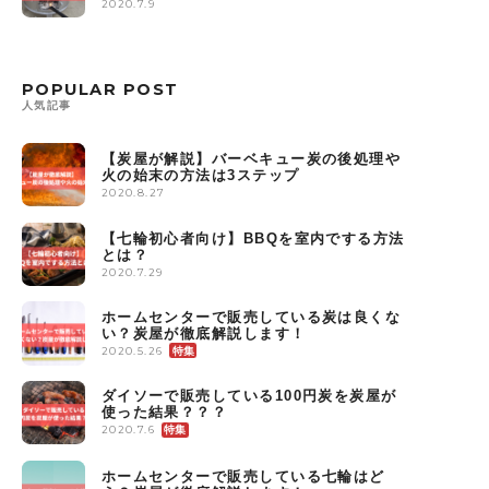
2020.7.9
POPULAR POST
人気記事
【炭屋が解説】バーベキュー炭の後処理や
火の始末の方法は3ステップ
2020.8.27
【七輪初心者向け】BBQを室内でする方法
とは？
2020.7.29
ホームセンターで販売している炭は良くな
い？炭屋が徹底解説します！
2020.5.26
ダイソーで販売している100円炭を炭屋が
使った結果？？？
2020.7.6
ホームセンターで販売している七輪はど